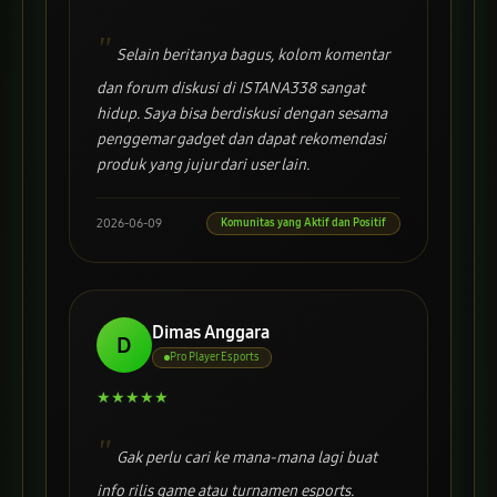
Selain beritanya bagus, kolom komentar
dan forum diskusi di ISTANA338 sangat
hidup. Saya bisa berdiskusi dengan sesama
penggemar gadget dan dapat rekomendasi
produk yang jujur dari user lain.
2026-06-09
Komunitas yang Aktif dan Positif
Dimas Anggara
D
Pro Player Esports
★
★
★
★
★
Gak perlu cari ke mana-mana lagi buat
info rilis game atau turnamen esports.