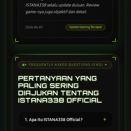
ISTANA338 selalu update duluan. Review
game-nya juga objektif dan detail.
2026-06-03
Update Gaming Tercepat
✦ FREQUENTLY ASKED QUESTIONS (FAQ) ✦
PERTANYAAN YANG
PALING SERING
DIAJUKAN TENTANG
ISTANA338 OFFICIAL
+
1. Apa itu ISTANA338 Official?