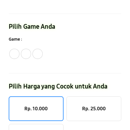
Pilih Game Anda
Game :
ISTANA338
Akses Cepat
Fitur Lengkap
Pilih Harga yang Cocok untuk Anda
Rp. 10.000
Rp. 25.000