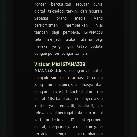
konten berkualitas seputar dunia
digital, teknologi terkini, dan hiburan.
Sebagai brand media yang
berkomitmen memberikan nilai
tambah bagi pembaca, ISTANA338
telah menjadi rujukan utama bagi
mereka yang ingin tetap update
dengan perkembangan zaman.
Visi dan Misi ISTANA338
ISTANA338 didirikan dengan visi untuk
menjadi sumber informasi terdepan
yang menghubungkan masyarakat
dengan inovasi teknologi dan tren
digital. Misi kami adalah menyediakan
konten yang edukatif, inspiratif, dan
relevan bagi berbagai kalangan, mulai
dari profesional IT, entrepreneur
digital, hingga masyarakat umum yang
tertarik dengan perkembangan