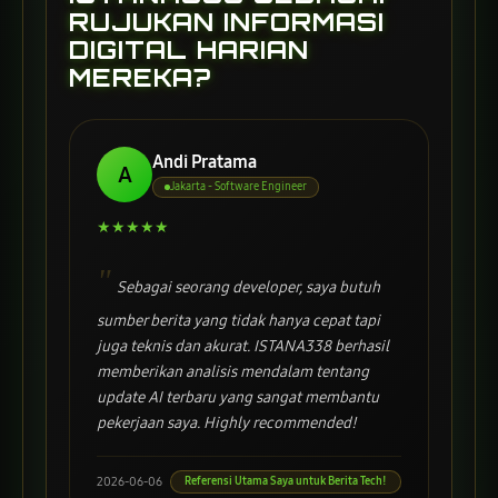
RUJUKAN INFORMASI
DIGITAL HARIAN
MEREKA?
Andi Pratama
A
Jakarta - Software Engineer
★
★
★
★
★
Sebagai seorang developer, saya butuh
sumber berita yang tidak hanya cepat tapi
juga teknis dan akurat. ISTANA338 berhasil
memberikan analisis mendalam tentang
update AI terbaru yang sangat membantu
pekerjaan saya. Highly recommended!
2026-06-06
Referensi Utama Saya untuk Berita Tech!