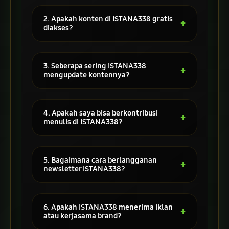
2. Apakah konten di ISTANA338 gratis
+
diakses?
3. Seberapa sering ISTANA338
+
mengupdate kontennya?
4. Apakah saya bisa berkontribusi
+
menulis di ISTANA338?
5. Bagaimana cara berlangganan
+
newsletter ISTANA338?
6. Apakah ISTANA338 menerima iklan
+
atau kerjasama brand?