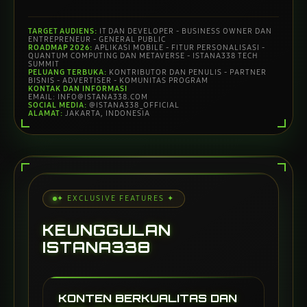
TARGET AUDIENS:
IT DAN DEVELOPER - BUSINESS OWNER DAN
ENTREPRENEUR - GENERAL PUBLIC
ROADMAP 2026:
APLIKASI MOBILE - FITUR PERSONALISASI -
QUANTUM COMPUTING DAN METAVERSE - ISTANA338 TECH
SUMMIT
PELUANG TERBUKA:
KONTRIBUTOR DAN PENULIS - PARTNER
BISNIS - ADVERTISER - KOMUNITAS PROGRAM
KONTAK DAN INFORMASI
EMAIL:
INFO@ISTANA338.COM
SOCIAL MEDIA:
@ISTANA338_OFFICIAL
ALAMAT:
JAKARTA, INDONESIA
✦ EXCLUSIVE FEATURES ✦
KEUNGGULAN
ISTANA338
KONTEN BERKUALITAS DAN