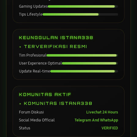
Gaming Updates
Tips Lifestyle
KEUNGGULAN ISTANA338
✦ TERVERIFIKASI RESMI
Tim Profesional
User Experience Optimal
Update Real-time
KOMUNITAS AKTIF
✦ KOMUNITAS ISTANA338
Forum Diskusi
Livechat 24 Hours
Social Media Official
Telegram And WhatsApp
Status
VERIFIED