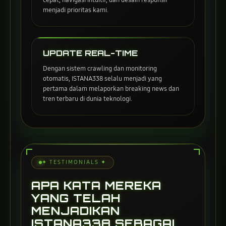
cepat, navigasi intuitif, dan desain responsif
menjadi prioritas kami.
UPDATE REAL-TIME
Dengan sistem crawling dan monitoring
otomatis, ISTANA338 selalu menjadi yang
pertama dalam melaporkan breaking news dan
tren terbaru di dunia teknologi.
✦ TESTIMONIALS ✦
APA KATA MEREKA
YANG TELAH
MENJADIKAN
ISTANA338 SEBAGAI