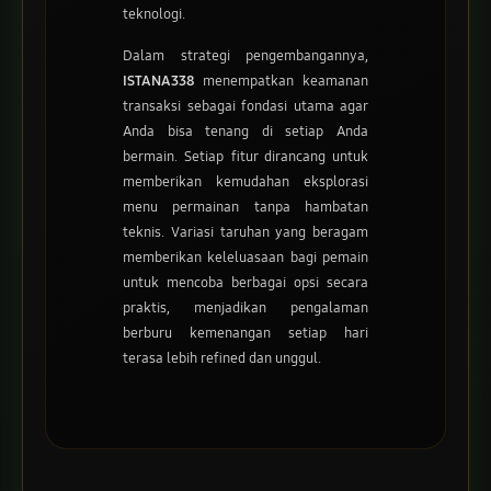
teknologi.
Dalam strategi pengembangannya,
ISTANA338
menempatkan keamanan
transaksi sebagai fondasi utama agar
Anda bisa tenang di setiap Anda
bermain. Setiap fitur dirancang untuk
memberikan kemudahan eksplorasi
menu permainan tanpa hambatan
teknis. Variasi taruhan yang beragam
memberikan keleluasaan bagi pemain
untuk mencoba berbagai opsi secara
praktis, menjadikan pengalaman
berburu kemenangan setiap hari
terasa lebih refined dan unggul.